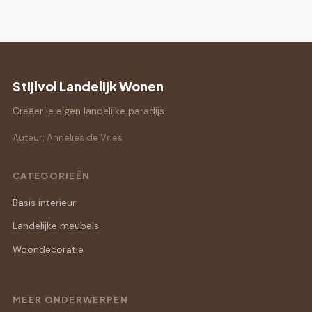
Stijlvol Landelijk Wonen
Creëer je eigen landelijke paradijs.
Auteur: Annelies de Vries
CATEGORIEËN
Basis interieur
Landelijke meubels
Woondecoratie
MEER ONDERWERPEN