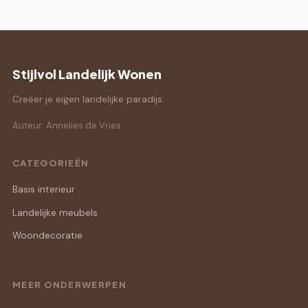
Stijlvol Landelijk Wonen
Creëer je eigen landelijke paradijs.
Auteur: Annelies de Vries
CATEGORIEËN
Basis interieur
Landelijke meubels
Woondecoratie
MEER ONDERWERPEN