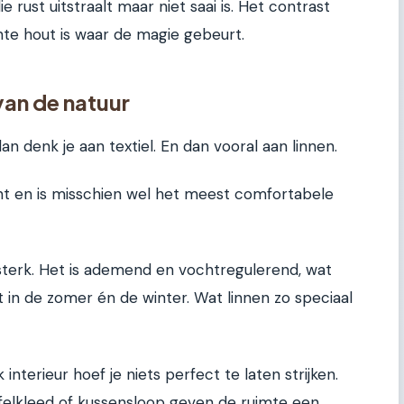
e rust uitstraalt maar niet saai is. Het contrast
te hout is waar de magie gebeurt.
van de natuur
dan denk je aan textiel. En dan vooral aan linnen.
nt en is misschien wel het meest comfortabele
 sterk. Het is ademend en vochtregulerend, wat
t in de zomer én de winter. Wat linnen zo speciaal
jk interieur hoef je niets perfect te laten strijken.
afelkleed of kussensloop geven de ruimte een