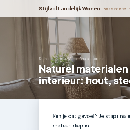
Stijlvol Landelijk Wonen
Basis interieu
Stijlvol Landelijk Wonen
›
Basis interieur
Naturel materialen 
interieur: hout, ste
Ken je dat gevoel? Je stapt na 
meteen diep in.