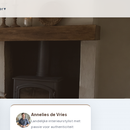
r ▾
Annelies de Vries
Landelijke interieurstylist met
passie voor authenticiteit