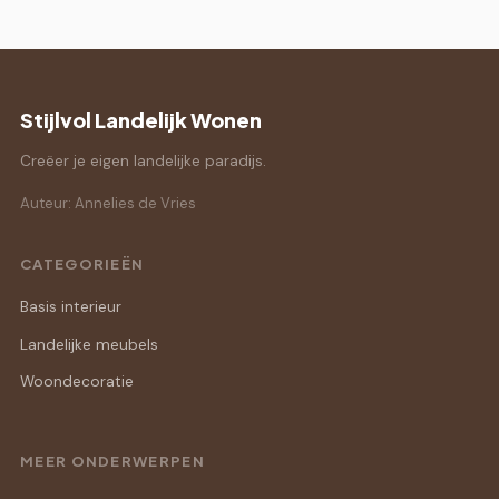
Stijlvol Landelijk Wonen
Creëer je eigen landelijke paradijs.
Auteur: Annelies de Vries
CATEGORIEËN
Basis interieur
Landelijke meubels
Woondecoratie
MEER ONDERWERPEN