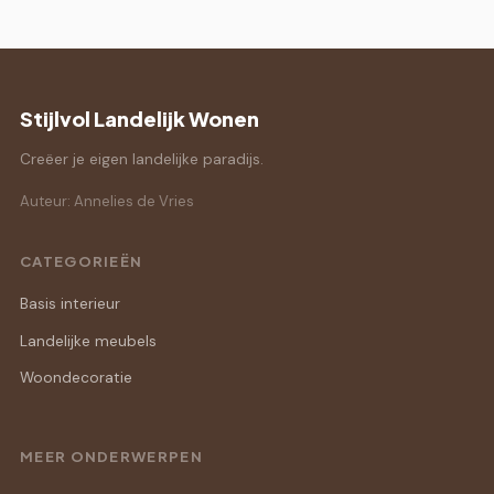
Stijlvol Landelijk Wonen
Creëer je eigen landelijke paradijs.
Auteur: Annelies de Vries
CATEGORIEËN
Basis interieur
Landelijke meubels
Woondecoratie
MEER ONDERWERPEN