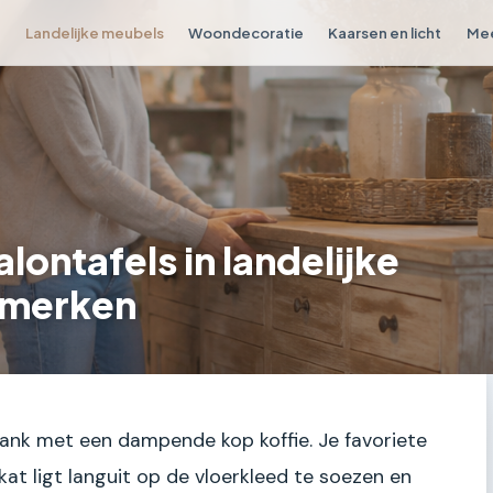
r
Landelijke meubels
Woondecoratie
Kaarsen en licht
Mee
alontafels in landelijke
n merken
e bank met een dampende kop koffie. Je favoriete
kat ligt languit op de vloerkleed te soezen en