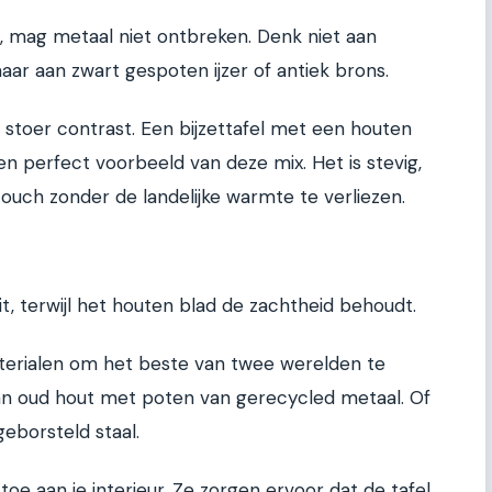
 mag metaal niet ontbreken. Denk niet aan
ar aan zwart gespoten ijzer of antiek brons.
stoer contrast. Een bijzettafel met een houten
een perfect voorbeeld van deze mix. Het is stevig,
touch zonder de landelijke warmte te verliezen.
it, terwijl het houten blad de zachtheid behoudt.
erialen om het beste van twee werelden te
van oud hout met poten van gerecycled metaal. Of
eborsteld staal.
e aan je interieur. Ze zorgen ervoor dat de tafel