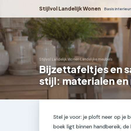
Stijlvol Landelijk Wonen
Basis interieu
Stijlvol Landelijk Wonen
›
Landelijke meubels
Bijzettafeltjes en s
stijl: materialen e
Stel je voor: je ploft neer op j
boek ligt binnen handbereik, de 